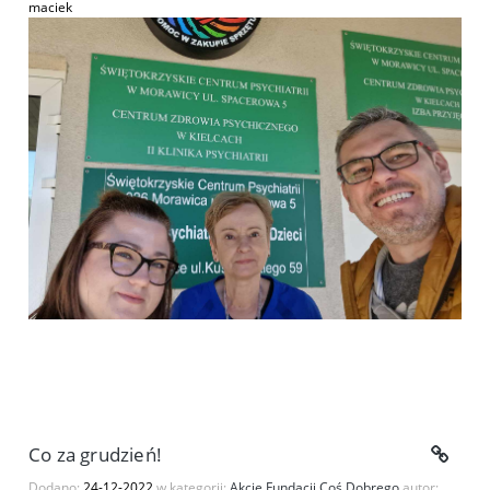
maciek
Co za grudzień!
Dodano:
24-12-2022
w kategorii:
Akcje Fundacji Coś Dobrego
autor: