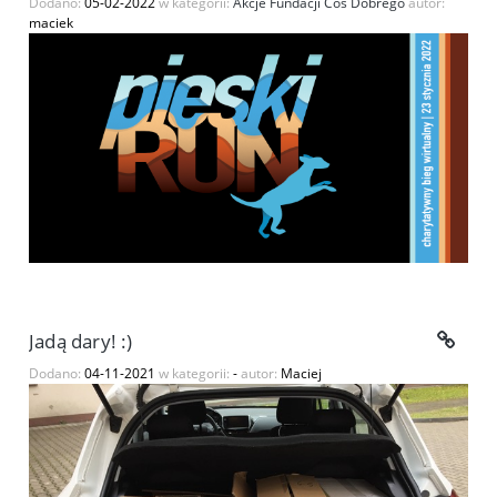
Dodano:
05-02-2022
w kategorii:
Akcje Fundacji Coś Dobrego
autor:
maciek
Jadą dary! :)
Dodano:
04-11-2021
w kategorii:
-
autor:
Maciej