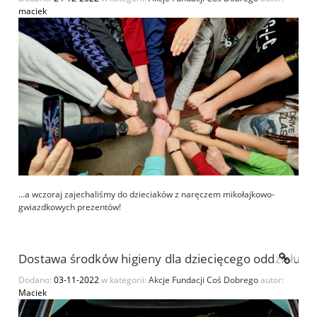
maciek
...a wczoraj zajechaliśmy do dzieciaków z naręczem mikołajkowo-
gwiazdkowych prezentów!
Dostawa środków higieny dla dziecięcego oddziału Św
Dodano:
03-11-2022
w kategorii:
Akcje Fundacji Coś Dobrego
autor:
Maciek