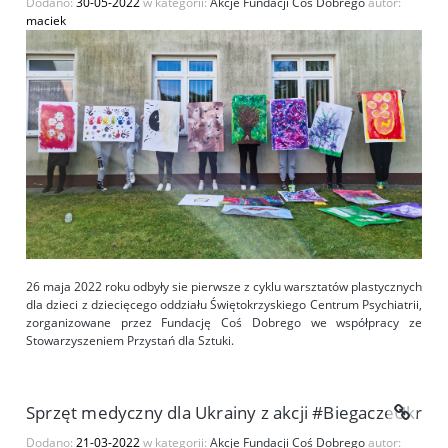
Dodano:
30-05-2022
w kategorii:
Akcje Fundacji Coś Dobrego
autor:
maciek
26 maja 2022 roku odbyły sie pierwsze z cyklu warsztatów plastycznych
dla dzieci z dziecięcego oddziału Świętokrzyskiego Centrum Psychiatrii,
zorganizowane przez Fundację Coś Dobrego we współpracy ze
Stowarzyszeniem Przystań dla Sztuki.
Sprzęt medyczny dla Ukrainy z akcji #BiegaczeUkrain
Dodano:
21-03-2022
w kategorii:
Akcje Fundacji Coś Dobrego
autor: