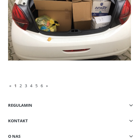
«
1
2
3
4
5
6
»
REGULAMIN
KONTAKT
O NAS