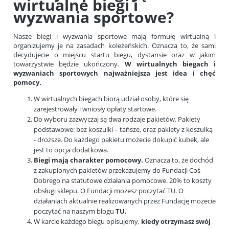
wirtualne biegi i
wyzwania sportowe?
Nasze biegi i wyzwania sportowe mają formułę wirtualną i
organizujemy je na zasadach koleżeńskich. Oznacza to, że sami
decydujecie o miejscu startu biegu, dystansie oraz w jakim
towarzystwie będzie ukończony.
W wirtualnych biegach i
wyzwaniach sportowych najważniejsza jest idea i chęć
pomocy.
W wirtualnych biegach biorą udział osoby, które się
zarejestrowały i wniosły opłaty startowe.
Do wyboru zazwyczaj są dwa rodzaje pakietów. Pakiety
podstawowe: bez koszulki – tańsze, oraz pakiety z koszulką
- droższe. Do każdego pakietu możecie dokupić kubek, ale
jest to opcja dodatkowa.
Biegi mają charakter pomocowy.
Oznacza to, że dochód
z zakupionych pakietów przekazujemy do Fundacji Coś
Dobrego na statutowe działania pomocowe. 20% to koszty
obsługi sklepu. O Fundacji możesz poczytać
TU
. O
działaniach aktualnie realizowanych przez Fundację możecie
poczytać na naszym blogu
TU
.
W karcie każdego biegu opisujemy,
kiedy otrzymasz swój