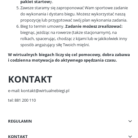
pakiet startow
y.
Zawsze staramy się zaproponować Wam sportowe zadanie
do wykonania i dystans biegu. Możesz wykorzystać naszą
propozycję lub przygotować swój plan wykonania zadania.
Bieg to termin umowny.
Zadanie możesz zrealizować:
biegnąc, jeżdżąc na rowerze (także stacjonarnym), na
rolkach, spacerując, chodząc z kijami lub w jakikolwiek inny
sposób angażujący siłę Twoich mięśni.
W wirtualnych biegach liczy się cel pomocowy, dobra zabawa
i codzienna motywacja do aktywnego spędzania czasu.
KONTAKT
e-mail:
kontakt@wirtualnebiegi.pl
tel: 881 200 110
REGULAMIN
KONTAKT