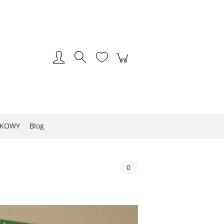
Zarejestruj się
Zaloguj się
LKOWY
Blog
0