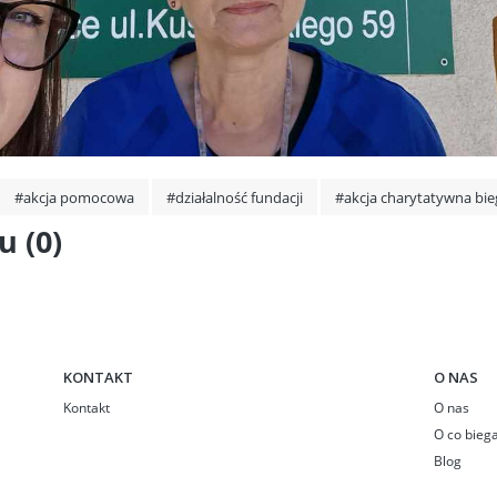
#akcja pomocowa
#działalność fundacji
#akcja charytatywna bie
 (0)
KONTAKT
O NAS
Kontakt
O nas
O co bieg
Blog