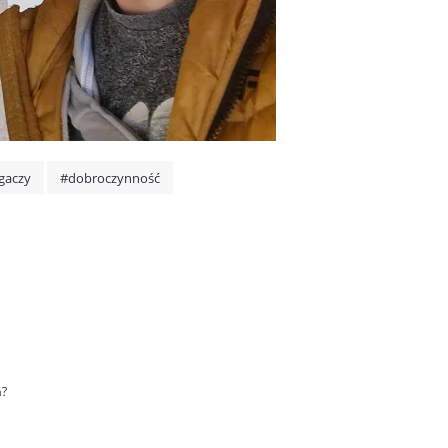
gaczy
#dobroczynność
a?