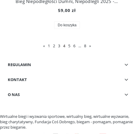
Bieg Niepodległości Dumni, Niepodlegli 2025 - pakiet podstawowy
59,00 zł
Do koszyka
«
1
2
3
4
5
6
...
8
»
REGULAMIN
KONTAKT
O NAS
Wirtualne biegi i wyzwania sportowe, wirtualny bieg, wirtualne wyzwanie,
bieg charytatywny, Fundacja Coś Dobrego, biegam - pomagam, pomaganie
przez bieganie.