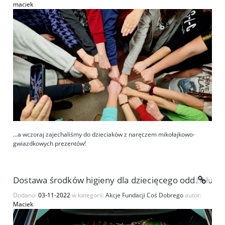
maciek
...a wczoraj zajechaliśmy do dzieciaków z naręczem mikołajkowo-
gwiazdkowych prezentów!
Dostawa środków higieny dla dziecięcego oddziału Św
Dodano:
03-11-2022
w kategorii:
Akcje Fundacji Coś Dobrego
autor:
Maciek