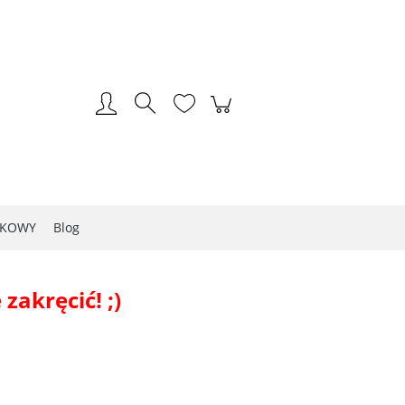
Zarejestruj się
Zaloguj się
LKOWY
Blog
 zakręcić! ;)