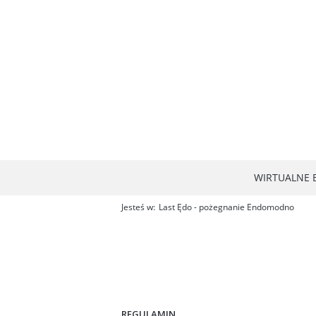
WIRTUALNE B
Jesteś w:
Last Ędo - pożegnanie Endomodno
REGULAMIN