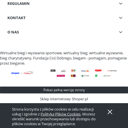
REGULAMIN
KONTAKT
O NAS
Wirtualne biegi i wyzwania sportowe, wirtualny bieg, wirtualne wyzwanie,
bieg charytatywny, Fundacja Coś Dobrego, biegam - pomagam, pomaganie
przez bieganie.
Pokaż pełną wersję strony
Sklep internetowy Shoper.pl
Strona korzysta z plików cookies w celu realizacji
usług i zgodnie z
Polityką Plików Cookies
. Możesz
określić warunki przechowywania lub dostępu do
plików cookies w Twojej przeglądarce.