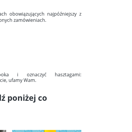
ach obowiązujących najpóźniejszy z
obnych zamówieniach.
oka i oznaczyć hasztagami:
icie, ufamy Wam.
ź poniżej co