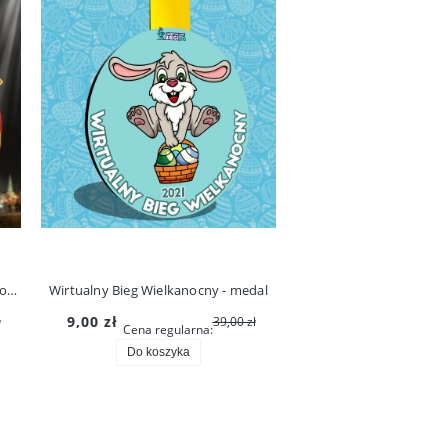
Moskwa Maraton - pakiet podstawowy (medal, kubek)
Wirtualny Bieg Wielkanocny - medal
9,00 zł
ł
39,00 zł
Cena regularna:
21,00 zł
Cena regula
Do koszyka