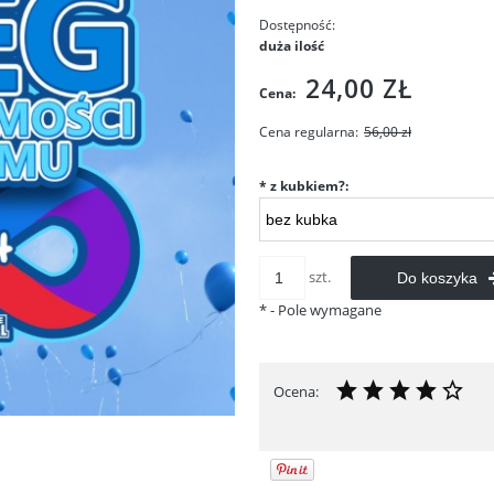
Dostępność:
duża ilość
24,00 ZŁ
Cena:
Cena regularna:
56,00 zł
*
z kubkiem?:
szt.
Do koszyka
*
- Pole wymagane
Ocena: