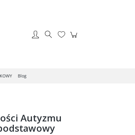
Zarejestruj się
Zaloguj się
LKOWY
Blog
ości Autyzmu
t podstawowy