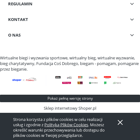
REGULAMIN
KONTAKT
O NAS
Wirtualne biegi i wyzwania sportowe, wirtualny bieg, wirtualne wyzwanie,
bieg charytatywny, Fundacja Coś Dobrego, biegam - pomagam, pomaganie
przez bieganie.
Pokaż pełną wersję strony
Sklep internetowy Shoper.pl
Strona korzysta z plików cookies w celu realizacji
usług i zgodnie z
Polityką Plików Cookies
. Możesz
określić warunki przechowywania lub dostępu do
plików cookies w Twojej przeglądarce.