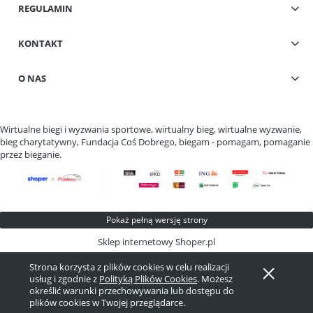
REGULAMIN
KONTAKT
O NAS
Wirtualne biegi i wyzwania sportowe, wirtualny bieg, wirtualne wyzwanie,
bieg charytatywny, Fundacja Coś Dobrego, biegam - pomagam, pomaganie
przez bieganie.
Pokaż pełną wersję strony
Sklep internetowy Shoper.pl
Strona korzysta z plików cookies w celu realizacji
usług i zgodnie z
Polityką Plików Cookies
. Możesz
określić warunki przechowywania lub dostępu do
plików cookies w Twojej przeglądarce.